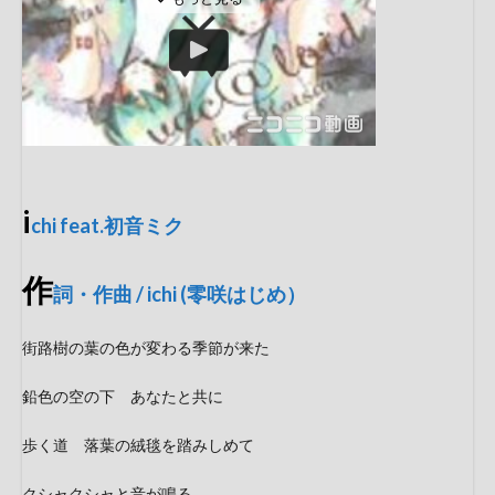
i
chi feat.初音ミク
作
詞・作曲 / ichi (零咲はじめ）
街路樹の葉の色が変わる季節が来た
鉛色の空の下 あなたと共に
歩く道 落葉の絨毯を踏みしめて
クシャクシャと音が鳴る