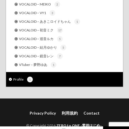
VOCALOID – MEIKO
2
VOCALOID – VY1
3
VOCALOID – あきこロイドちゃん
1
VOCALOID – 初音ミク
17
VOCALOID – 巡音ルカ
5
VOCALOID – 結月ゆかり
5
VOCALOID – 鏡音レン
7
VTuber – 夢野ゆあ
1
Profile
1
Privacy Policy
利用規約
Contact
© Copyright 2026
ZERO to ONE -零咲はじめ-
.