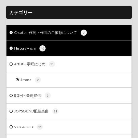
カテゴリー
Create – 作詞・作曲のご依頼について
2
History – ichi
46
Artist – 零咲はじめ
11
1mm♪
2
BGM – 楽曲提供
3
JOYSOUND配信楽曲
11
VOCALOID
36