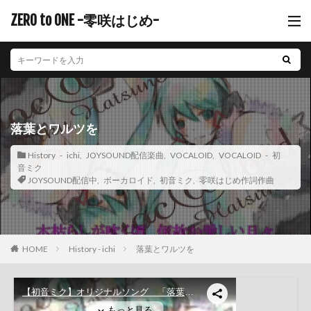
ZERO to ONE -零咲はじめ-
落葉とワルツを
History - ichi
,
JOYSOUND配信楽曲
,
VOCALOID
,
VOCALOID - 初
音ミク
JOYSOUND配信中
,
ボーカロイド
,
初音ミク
,
零咲はじめ作詞作曲
History - ichi
落葉とワルツを
HOME