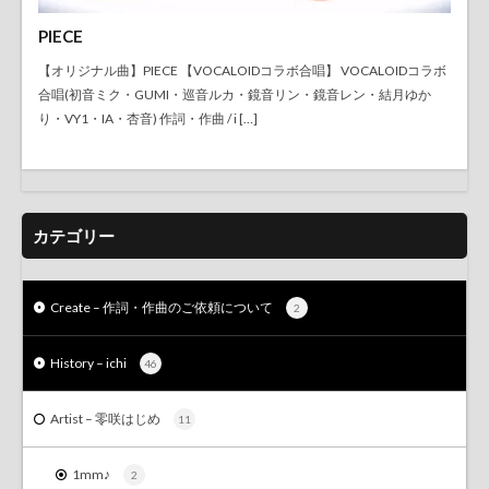
PIECE
【オリジナル曲】PIECE 【VOCALOIDコラボ合唱】 VOCALOIDコラボ
合唱(初音ミク・GUMI・巡音ルカ・鏡音リン・鏡音レン・結月ゆか
り・VY1・IA・杏音) 作詞・作曲 / i […]
カテゴリー
Create – 作詞・作曲のご依頼について
2
History – ichi
46
Artist – 零咲はじめ
11
1mm♪
2