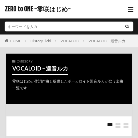
ZERO to ONE -零咲はじめ-
History - ichi
VOCALOID
VOCALOID – 巡音ルカ
HOME
CATEGORY
VOCALOID – 巡音ルカ
零咲はじめが作詞作曲し提供したボーカロイド巡音ルカが歌う楽曲
一覧です