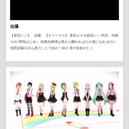
自爆
【巡音レン】 自爆 【オリジナル】 巡音ルカ＆鏡音レン 作詞・作曲
/ ichi (零咲はじめ） 自縄自縛僕は君から離れれば心が楽になれるのに
地雷誤爆今日も君のことで頭が一杯さ 君の笑顔が […]