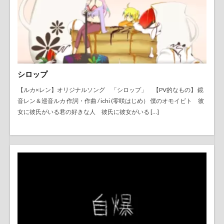
シロップ
【ルカ×レン】オリジナルソング 「シロップ」 【PV的なもの】 鏡
音レン＆巡音ルカ 作詞・作曲 / ichi (零咲はじめ） 僕のオモイビト 彼
女に彼氏がいる君の好きな人 彼氏に彼女がいる […]