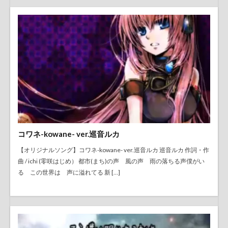
コワネ-kowane- ver.巡音ルカ
【オリジナルソング】コワネ-kowane- ver.巡音ルカ 巡音ルカ 作詞・作
曲 / ichi (零咲はじめ） 都市(まち)の声 風の声 雨の落ちる声僕がい
る この世界は 声に溢れてる 新 […]