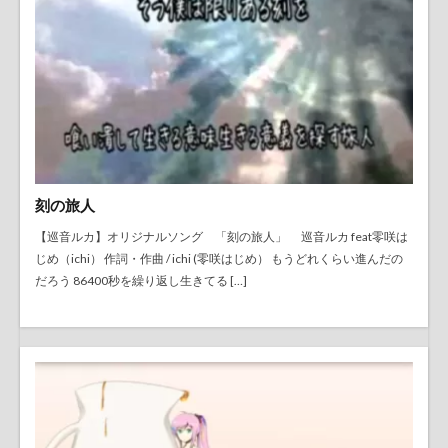
刻の旅人
【巡音ルカ】オリジナルソング 「刻の旅人」 巡音ルカ feat零咲は
じめ（ichi） 作詞・作曲 / ichi (零咲はじめ） もうどれくらい進んだの
だろう 86400秒を繰り返し生きてる […]