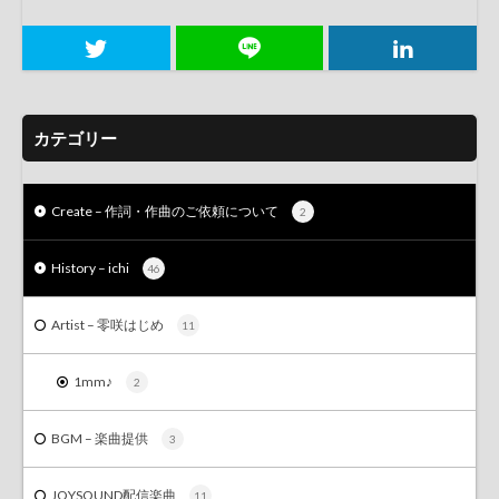
カテゴリー
Create – 作詞・作曲のご依頼について
2
History – ichi
46
Artist – 零咲はじめ
11
1mm♪
2
BGM – 楽曲提供
3
JOYSOUND配信楽曲
11