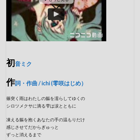
初
音ミク
作
詞・作曲 / ichi (零咲はじめ）
篠突く雨はわたしの軀を濡らしてゆくの
シロツメクサに滴る雫は涙とともに
凍える軀を抱くあなたの手の温もりだけ
感じさせてだからぎゅっと
ずっと消えるまで