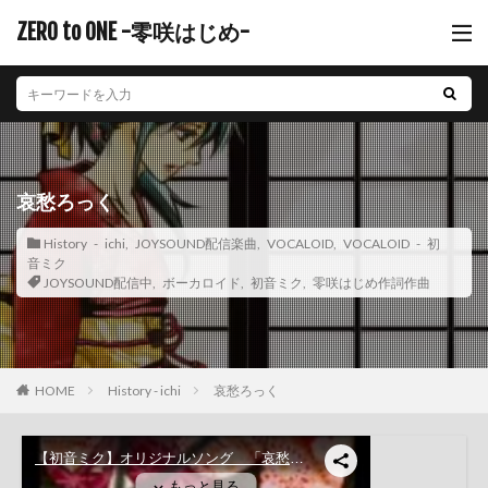
ZERO to ONE -零咲はじめ-
哀愁ろっく
History - ichi
,
JOYSOUND配信楽曲
,
VOCALOID
,
VOCALOID - 初
音ミク
JOYSOUND配信中
,
ボーカロイド
,
初音ミク
,
零咲はじめ作詞作曲
History - ichi
哀愁ろっく
HOME